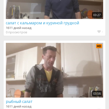
03:27
салат с кальмаром и куриной грудкой
1611 дней назад
-
0 просмотров
HD
03:58
рыбный салат
1611 дней назад