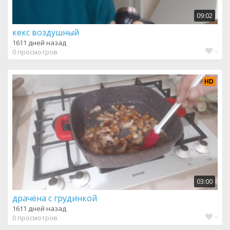
09:02
кекс воздушный
1611 дней назад
-
0 просмотров
HD
03:00
драчёна с грудинкой
1611 дней назад
-
0 просмотров