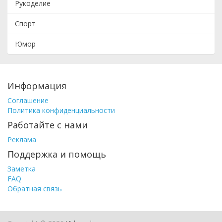
Рукоделие
Спорт
Юмор
Информация
Соглашение
Политика конфиденциальности
Работайте с нами
Реклама
Поддержка и помощь
Заметка
FAQ
Обратная связь