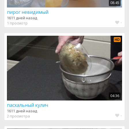
08:45
пирог невидимый
1611 дней назад
-
1 просмотр
HD
04:36
пасхальный кулич
1611 дней назад
-
2 просмотра