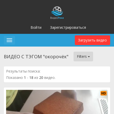
Войти
Зарегистрироваться
Загрузить видео
Toggle
navigation
ВИДЕО С ТЭГОМ "окорочёк"
Filters
Результаты поиска:
Показано
1
-
18
из
20
видео.
HD