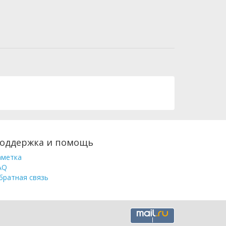
оддержка и помощь
аметка
AQ
братная связь