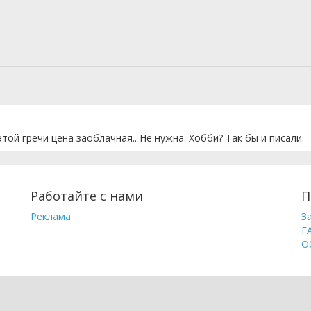
 этой гречи цена заоблачная.. Не нужна. Хобби? Так бы и писали.
Работайте с нами
П
Реклама
З
F
О