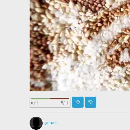
1
1
grina4