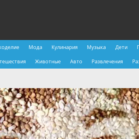
коделие
Мода
Кулинария
Музыка
Дети
тешествия
Животные
Авто
Развлечения
Ра