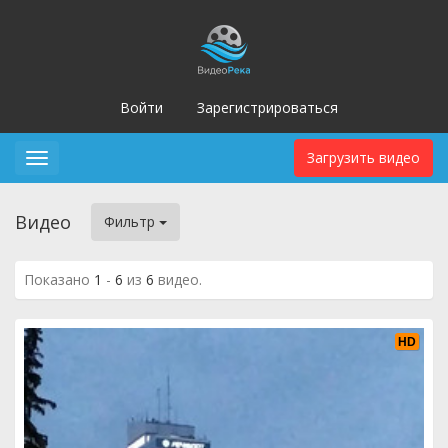
Войти
Зарегистрироваться
Загрузить видео
Toggle
navigation
Видео
Фильтр
Показано
1
-
6
из
6
видео.
HD