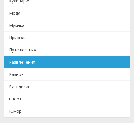
Кулинария
Мода
Музыка
Природа
Путешествия
Развлечения
Разное
Рукоделие
Спорт
Юмор